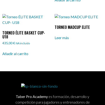
TORNEO MADCUP ELITE
TORNEO ÉLITE BASKET CUP-
U18
Leer más
435,00
€
IVA incluido
Añadir al carrito
Taber Pro Academy
es formación, desarrollo y
competición para jugadores y entrenadores de