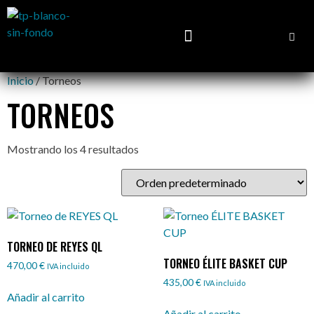
Inicio
/ Torneos
TORNEOS
Mostrando los 4 resultados
TORNEO DE REYES QL
TORNEO ÉLITE BASKET CUP
470,00
€
IVA incluido
435,00
€
IVA incluido
Añadir al carrito
Añadir al carrito