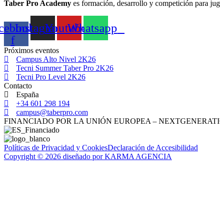
Taber Pro Academy
es formación, desarrollo y competición para jug
cebook-
Instagram
Youtube
Whatsapp
f
Próximos eventos
Campus Alto Nivel 2K26
Tecni Summer Taber Pro 2K26
Tecni Pro Level 2K26
Contacto
España
+34 601 298 194
campus@taberpro.com
FINANCIADO POR LA UNIÓN EUROPEA – NEXTGENERAT
Políticas de Privacidad y Cookies
Declaración de Accesibilidad
Copyright © 2026 diseñado por KARMA AGENCIA