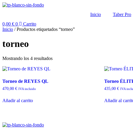
Ir
al
Inicio
Taber Pro
contenido
0,00
€
0
Carrito
Inicio
/ Productos etiquetados “torneo”
torneo
Mostrando los 4 resultados
Torneo de REYES QL
Torneo ÉLI
470,00
€
435,00
€
IVA incluido
IVA incl
Añadir al carrito
Añadir al carri